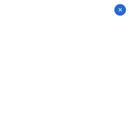
登录平台
✕
《流浪地球2》口碑 OD体
育 分化，口碑评分差异
2026-06-06
OD体育
《流浪地球2》
精选摘要
《流浪地球2》口碑在OD体育与神马搜索呈现分