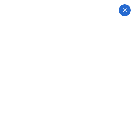
登录平台
✕
头部短剧爆款热度排行，平
台扶持策略差异 - OD体育
2026-06-29
OD体育
短剧市场
精选摘要
头部短剧市场呈现多平台竞争格局，平台扶持策